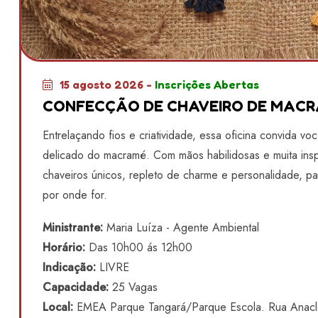
15 agosto 2026 -
Inscrições Abertas
CONFECÇÃO DE CHAVEIRO DE MAC
Entrelaçando fios e criatividade, essa oficina convida vo
delicado do macramé. Com mãos habilidosas e muita insp
chaveiros únicos, repleto de charme e personalidade, par
por onde for.
Ministrante:
Maria Luíza - Agente Ambiental
Horário:
Das 10h00 ás 12h00
Indicação:
LIVRE
Capacidade:
25 Vagas
Local:
EMEA Parque Tangará/Parque Escola. Rua Anacle