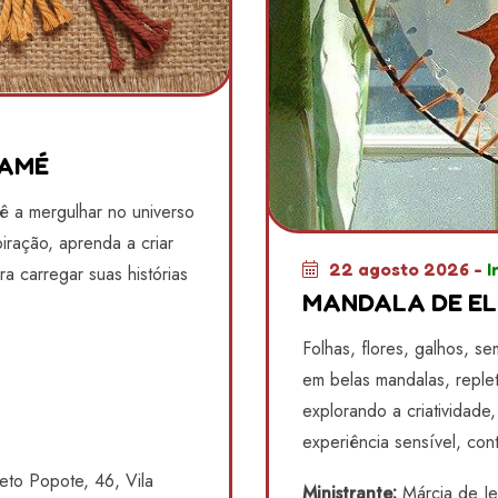
RAMÉ
cê a mergulhar no universo
iração, aprenda a criar
22 agosto 2026 -
I
a carregar suas histórias
MANDALA DE EL
Folhas, flores, galhos, s
em belas mandalas, reple
explorando a criatividad
experiência sensível, cont
to Popote, 46, Vila
Ministrante:
Márcia de J