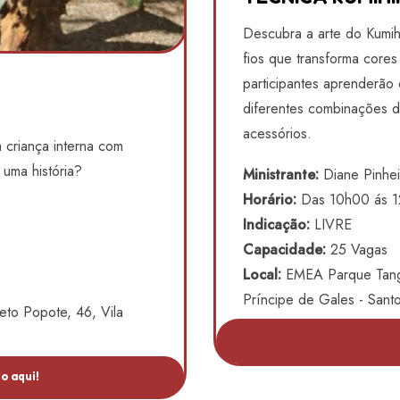
Descubra a arte do Kumih
fios que transforma cores
participantes aprenderão 
diferentes combinações de
acessórios.
 criança interna com
 uma história?
Ministrante:
Diane Pinhei
Horário:
Das 10h00 ás 
Indicação:
LIVRE
Capacidade:
25 Vagas
Local:
EMEA Parque Tanga
Príncipe de Gales - San
to Popote, 46, Vila
o aqui!