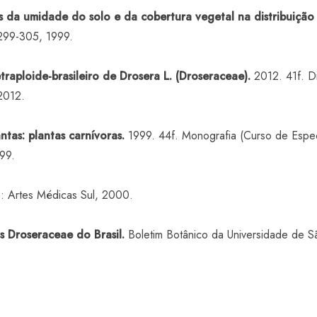
os da umidade do solo e da cobertura vegetal na distribuiç
.299-305, 1999.
raploide-brasileiro de Drosera L. (Droseraceae).
2012. 41f. Di
2012.
ntas: plantas carnívoras.
1999. 44f. Monografia (Curso de Espec
99.
: Artes Médicas Sul, 2000.
 Droseraceae do Brasil.
Boletim Botânico da Universidade de Sã