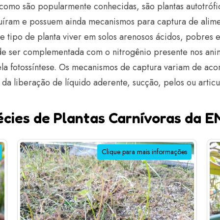
s, como são popularmente conhecidas, são plantas autotróf
oluíram e possuem ainda mecanismos para captura de alime
e tipo de planta viver em solos arenosos ácidos, pobres 
de ser complementada com o nitrogênio presente nos ani
ela fotossíntese. Os mecanismos de captura variam de ac
r da liberação de líquido aderente, sucção, pelos ou articu
cies de Plantas Carnívoras da 
Clique para mais informações