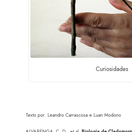
Curiosidades
Texto por: Leandro Carrascosa e Luan Modono
ALVARENGA, C. D., et al.
Biologia de Cladomorph