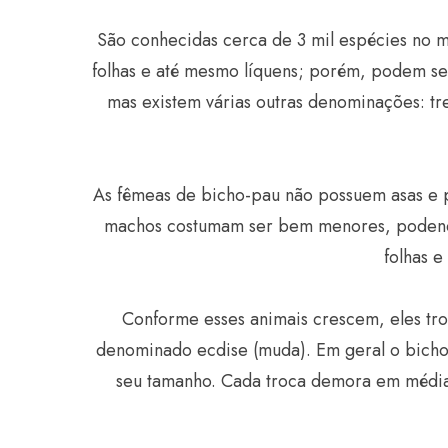
São conhecidas cerca de 3 mil espécies no m
folhas e até mesmo líquens; porém, podem s
mas existem várias outras denominações: tr
As fêmeas de bicho-pau não possuem asas e p
machos costumam ser bem menores, podendo 
folhas e
Conforme esses animais crescem, eles tr
denominado ecdise (muda). Em geral o bicho-
seu tamanho. Cada troca demora em média de