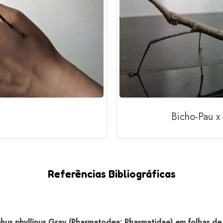
Bicho-Pau x 
Referências Bibliográficas
us phyllinus Gray (Phasmatodea: Phasmatidae) em folhas de 