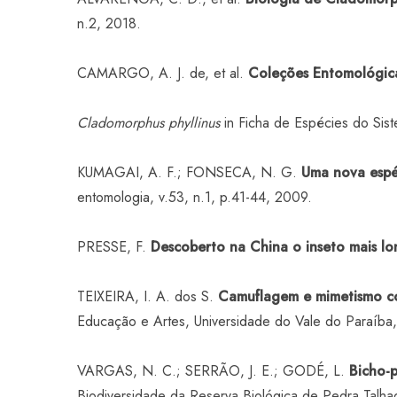
n.2, 2018.
CAMARGO, A. J. de, et al.
Coleções Entomológicas
Cladomorphus phyllinus
in Ficha de Espécies do Sist
KUMAGAI, A. F.; FONSECA, N. G.
Uma nova espé
entomologia, v.53, n.1, p.41-44, 2009.
PRESSE, F.
Descoberto na China o inseto mais l
TEIXEIRA, I. A. dos S.
Camuflagem e mimetismo co
Educação e Artes, Universidade do Vale do Paraíba
VARGAS, N. C.; SERRÃO, J. E.; GODÉ, L.
Bicho-
Biodiversidade da Reserva Biológica de Pedra Talha