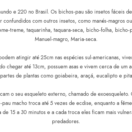
undo e 220 no Brasil. Os bichos-pau são insetos fáceis 
er confundidos com outros insetos, como manés-magros ou
eme-treme, taquarinha, taquara-seca, bicho-folha, bicho
Manuel-magro, Maria-seca.
odem atingir até 25cm nas espécies sul-americanas, vive
chegar até 13cm, possuem asas e vivem cerca de um ano
 partes de plantas como goiabeira, araçá, eucalipto e pit
ocam o seu esqueleto externo, chamado de exoesqueleto. 
pau macho troca até 5 vezes de ecdise, enquanto a fêmea
 15 a 30 minutos e a cada troca eles ficam mais vulneráv
predadores.