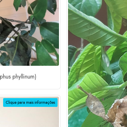
phus phyllinum)
Clique para mais informações