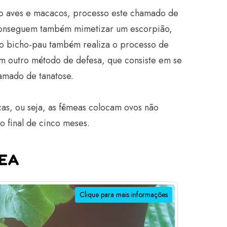
o aves e macacos, processo este chamado de
, conseguem também mimetizar um escorpião,
 o bicho-pau também realiza o processo de
um outro método de defesa, que consiste em se
hamado de tanatose.
as, ou seja, as fêmeas colocam ovos não
o final de cinco meses.
MEA
Clique para mais informações