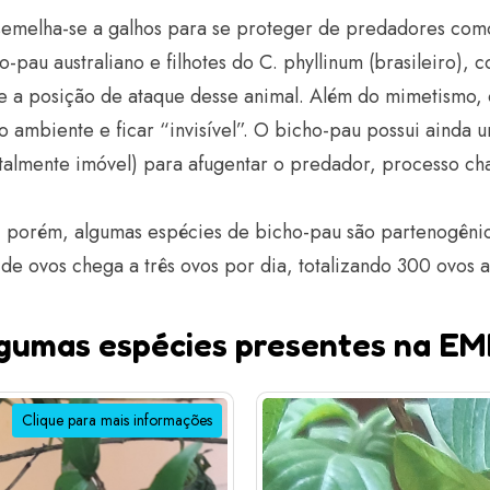
emelha-se a galhos para se proteger de predadores com
-pau australiano e filhotes do C. phyllinum (brasileiro)
 a posição de ataque desse animal. Além do mimetismo,
o ambiente e ficar “invisível”. O bicho-pau possui ainda 
otalmente imóvel) para afugentar o predador, processo c
 porém, algumas espécies de bicho-pau são partenogênic
de ovos chega a três ovos por dia, totalizando 300 ovos a
gumas espécies presentes na E
Clique para mais informações