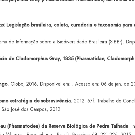
: Legislação brasileira, coleta, curadoria e taxonomia para a
ema de Informação sobre a Biodiversidade Brasileira (SiBBr). Dis
cie de Cladomorphus Gray, 1835 (Phasmatidae, Cladomorphin
ongo
. Globo, 2016. Disponível em:
. Acesso em: 06 de jan. de 2
mo estratégia de sobrevivência
. 2012. 67f. Trabalho de Concl
, São José dos Campos, 2012.
pau (Phasmatodea) da Reserva Biológica de Pedra Talhada
. I
da (Alagoas, Pernambuco - Brasil). Boissiera 68: 221-226. 2015.