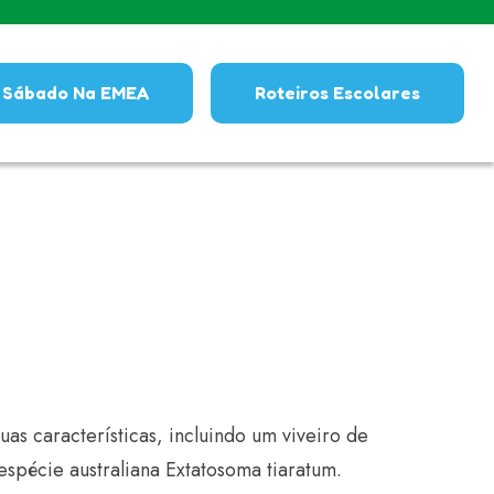
Sábado Na EMEA
Roteiros Escolares
s características, incluindo um viveiro de
spécie australiana Extatosoma tiaratum.