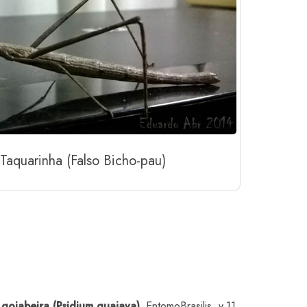
Taquarinha (Falso Bicho-pau)
goiabeira (Psidium guajava).
EntomoBrasilis, v.11,